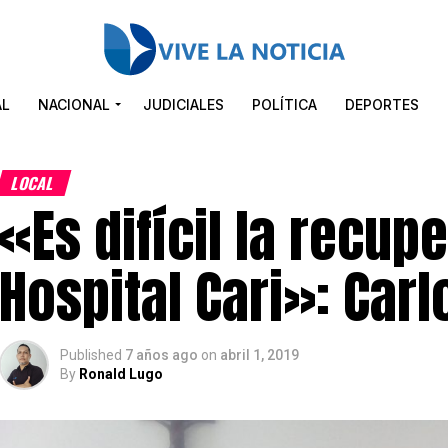
AL
NACIONAL
JUDICIALES
POLÍTICA
DEPORTES
LOCAL
«Es difícil la recup
Hospital Cari»: Car
Published
7 años ago
on
abril 1, 2019
By
Ronald Lugo