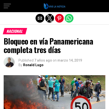
Salir de la versión móvil
NACIONAL
Bloqueo en vía Panamericana
completa tres días
Published
7 años ago
on
marzo 14, 2019
By
Ronald Lugo