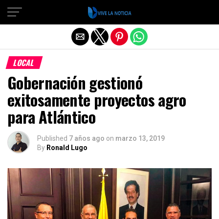
Salir de la versión móvil
LOCAL
Gobernación gestionó
exitosamente proyectos agro
para Atlántico
Published
7 años ago
on
marzo 13, 2019
By
Ronald Lugo