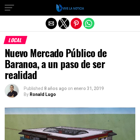
Salir de la versión móvil
LOCAL
Nuevo Mercado Público de
Baranoa, a un paso de ser
realidad
Published
8 años ago
on
enero 31, 2019
By
Ronald Lugo