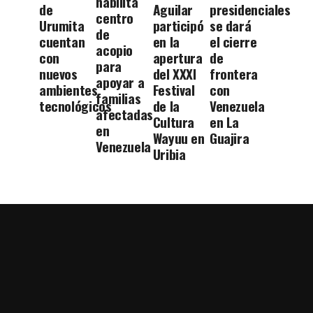
habilita
de
Aguilar
presidenciales
centro
Urumita
participó
se dará
de
cuentan
en la
el cierre
acopio
con
apertura
de
para
nuevos
del XXXI
frontera
apoyar a
ambientes
Festival
con
familias
tecnológicos
de la
Venezuela
afectadas
Cultura
en La
en
Wayuu en
Guajira
Venezuela
Uribia