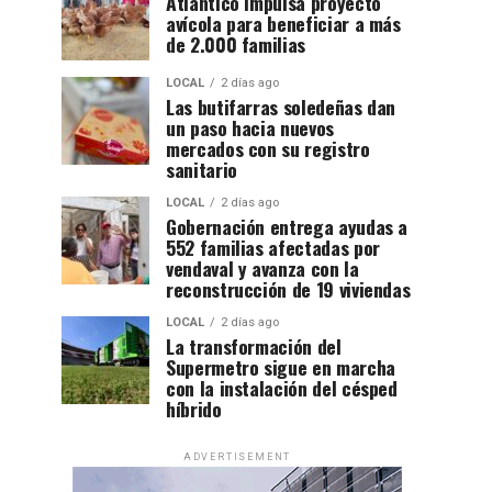
Atlántico impulsa proyecto
avícola para beneficiar a más
de 2.000 familias
LOCAL
2 días ago
Las butifarras soledeñas dan
un paso hacia nuevos
mercados con su registro
sanitario
LOCAL
2 días ago
Gobernación entrega ayudas a
552 familias afectadas por
vendaval y avanza con la
reconstrucción de 19 viviendas
LOCAL
2 días ago
La transformación del
Supermetro sigue en marcha
con la instalación del césped
híbrido
ADVERTISEMENT