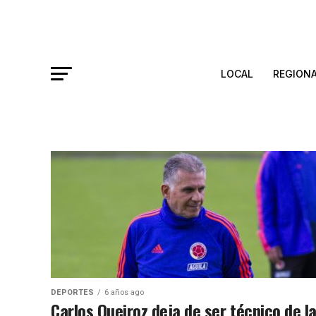
LOCAL
REGION
DEPORTES
6 años ago
Carlos Queiroz deja de ser técnico de l