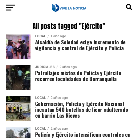
All posts tagged "Ejército"
LOCAL
1 año ago
Alcaldía de Soledad exige incremento de
vigilancia y control de Ejército y Policía
JUDICIALES
2 años ago
Patrullajes mixtos de Policía y Ejército
recorren localidades de Barranquilla
LOCAL
2 años ago
Gobernación, Policía y Ejército Nacional
incautan 540 botellas de licor adulterado
en barrio Las Nieves
LOCAL
2 años ago
Policía y Ejército intensifican controles en