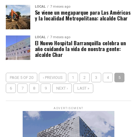
LOCAL
7 meses ago
Se viene un megaparque para Las Américas
y la localidad Metropolitana: alcalde Char
LOCAL
7 meses ago
El Nuevo Hospital Barranquilla celebra un
año cuidando la vida de nuestra gente:
alcalde Char
PAGE 5 OF 20
‹ PREVIOUS
1
2
3
4
5
6
7
8
9
NEXT ›
LAST »
ADVERTISEMENT