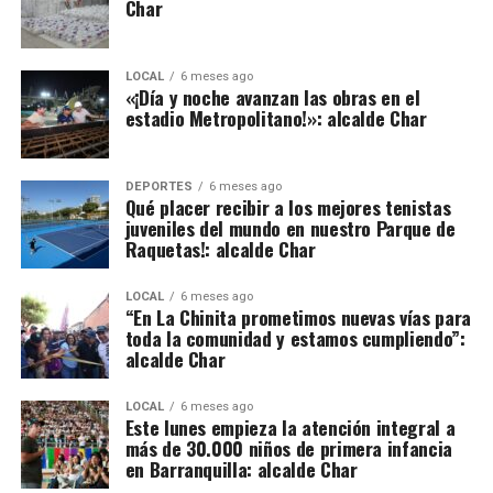
Char
LOCAL
6 meses ago
«¡Día y noche avanzan las obras en el
estadio Metropolitano!»: alcalde Char
DEPORTES
6 meses ago
Qué placer recibir a los mejores tenistas
juveniles del mundo en nuestro Parque de
Raquetas!: alcalde Char
LOCAL
6 meses ago
“En La Chinita prometimos nuevas vías para
toda la comunidad y estamos cumpliendo”:
alcalde Char
LOCAL
6 meses ago
Este lunes empieza la atención integral a
más de 30.000 niños de primera infancia
en Barranquilla: alcalde Char