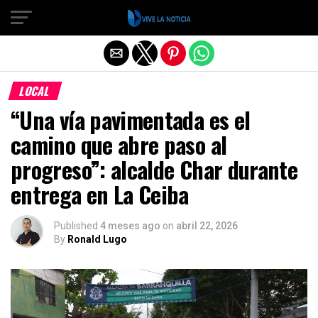
Salir de la versión móvil
LOCAL
“Una vía pavimentada es el
camino que abre paso al
progreso”: alcalde Char durante
entrega en La Ceiba
Published
4 meses ago
on
abril 22, 2026
By
Ronald Lugo