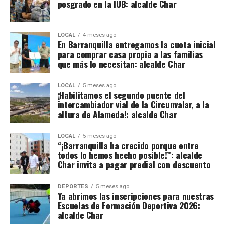
posgrado en la IUB: alcalde Char
LOCAL
4 meses ago
En Barranquilla entregamos la cuota inicial
para comprar casa propia a las familias
que más lo necesitan: alcalde Char
LOCAL
5 meses ago
¡Habilitamos el segundo puente del
intercambiador vial de la Circunvalar, a la
altura de Alameda!: alcalde Char
LOCAL
5 meses ago
“¡Barranquilla ha crecido porque entre
todos lo hemos hecho posible!”: alcalde
Char invita a pagar predial con descuento
DEPORTES
5 meses ago
Ya abrimos las inscripciones para nuestras
Escuelas de Formación Deportiva 2026:
alcalde Char