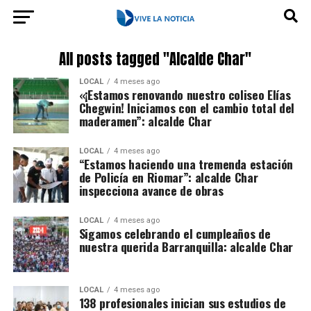
All posts tagged "Alcalde Char"
LOCAL
4 meses ago
«¡Estamos renovando nuestro coliseo Elías
Chegwin! Iniciamos con el cambio total del
maderamen”: alcalde Char
LOCAL
4 meses ago
“Estamos haciendo una tremenda estación
de Policía en Riomar”: alcalde Char
inspecciona avance de obras
LOCAL
4 meses ago
Sigamos celebrando el cumpleaños de
nuestra querida Barranquilla: alcalde Char
LOCAL
4 meses ago
138 profesionales inician sus estudios de