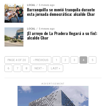
LOCAL
5 meses ago
Barranquilla se movió tranquila durante
esta jornada democrática: alcalde Char
LOCAL
5 meses ago
¡El arroyo de La Pradera llegará a su fin!:
alcalde Char
PAGE 4 OF 20
‹ PREVIOUS
1
2
3
4
5
6
7
8
NEXT ›
LAST »
ADVERTISEMENT