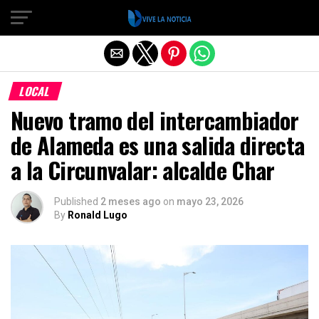
Salir de la versión móvil
LOCAL
Nuevo tramo del intercambiador
de Alameda es una salida directa
a la Circunvalar: alcalde Char
Published
2 meses ago
on
mayo 23, 2026
By
Ronald Lugo