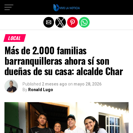
Salir de la versión móvil
LOCAL
Más de 2.000 familias
barranquilleras ahora sí son
dueñas de su casa: alcalde Char
Published
2 meses ago
on
mayo 28, 2026
By
Ronald Lugo