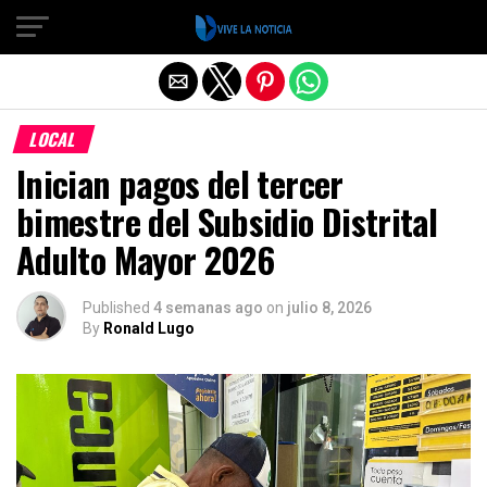
Salir de la versión móvil
LOCAL
Inician pagos del tercer
bimestre del Subsidio Distrital
Adulto Mayor 2026
Published
4 semanas ago
on
julio 8, 2026
By
Ronald Lugo