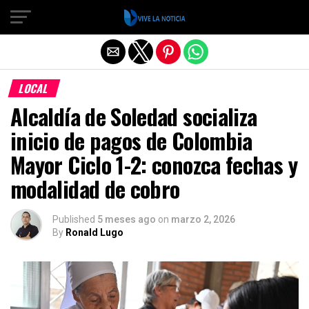
Salir de la versión móvil
LOCAL
Alcaldía de Soledad socializa
inicio de pagos de Colombia
Mayor Ciclo 1-2: conozca fechas y
modalidad de cobro
Published
5 meses ago
on
marzo 2, 2026
By
Ronald Lugo