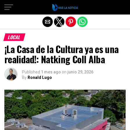
Salir de la versión móvil
LOCAL
¡La Casa de la Cultura ya es una
realidad!: Natking Coll Alba
Published
1 mes ago
on
junio 29, 2026
By
Ronald Lugo