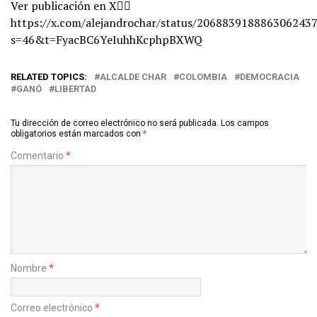
Ver publicación en X👇🏻
https://x.com/alejandrochar/status/2068839188863062437
s=46&t=FyacBC6YeIuhhKcphpBXWQ
RELATED TOPICS:
ALCALDE CHAR
COLOMBIA
DEMOCRACIA
GANÓ
LIBERTAD
Tu dirección de correo electrónico no será publicada.
Los campos
obligatorios están marcados con
*
Comentario
*
Nombre
*
Correo electrónico
*