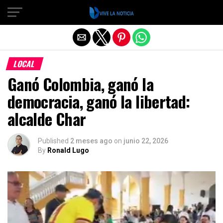
Salir de la versión móvil
LOCAL
Ganó Colombia, ganó la
democracia, ganó la libertad:
alcalde Char
Published
2 meses ago
on
junio 22, 2026
By
Ronald Lugo