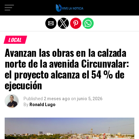
Salir de la versión móvil
LOCAL
Avanzan las obras en la calzada
norte de la avenida Circunvalar:
el proyecto alcanza el 54 % de
ejecución
Published
2 meses ago
on
junio 5, 2026
By
Ronald Lugo