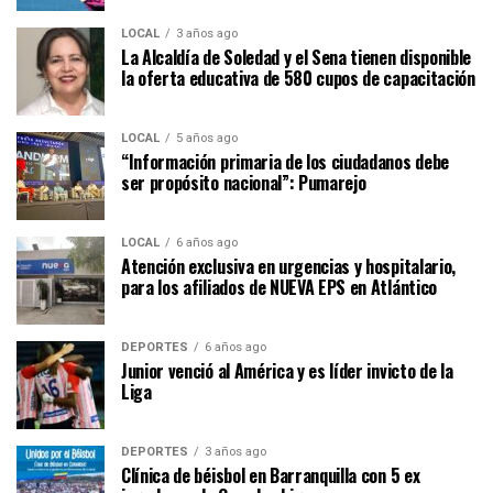
LOCAL
3 años ago
La Alcaldía de Soledad y el Sena tienen disponible
la oferta educativa de 580 cupos de capacitación
LOCAL
5 años ago
“Información primaria de los ciudadanos debe
ser propósito nacional”: Pumarejo
LOCAL
6 años ago
Atención exclusiva en urgencias y hospitalario,
para los afiliados de NUEVA EPS en Atlántico
DEPORTES
6 años ago
Junior venció al América y es líder invicto de la
Liga
DEPORTES
3 años ago
Clínica de béisbol en Barranquilla con 5 ex