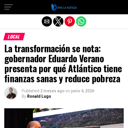
Salir de la versión móvil
LOCAL
La transformación se nota:
gobernador Eduardo Verano
presenta por qué Atlántico tiene
finanzas sanas y reduce pobreza
Published
2 meses ago
on
junio 4, 2026
By
Ronald Lugo