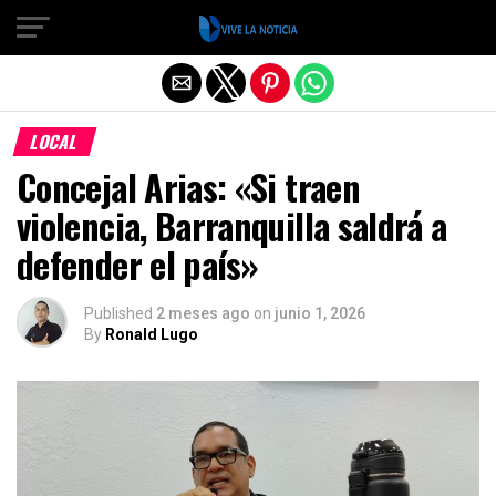
Salir de la versión móvil
LOCAL
Concejal Arias: «Si traen
violencia, Barranquilla saldrá a
defender el país»
Published
2 meses ago
on
junio 1, 2026
By
Ronald Lugo