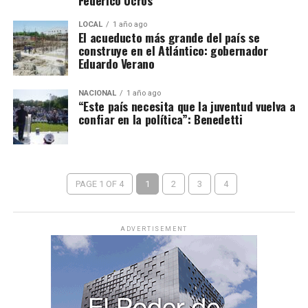
Federico Ucrós
LOCAL
1 año ago
El acueducto más grande del país se
construye en el Atlántico: gobernador
Eduardo Verano
NACIONAL
1 año ago
“Este país necesita que la juventud vuelva a
confiar en la política”: Benedetti
PAGE 1 OF 4
1
2
3
4
ADVERTISEMENT