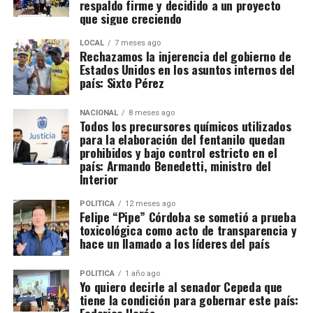
respaldo firme y decidido a un proyecto
que sigue creciendo
LOCAL
7 meses ago
Rechazamos la injerencia del gobierno de
Estados Unidos en los asuntos internos del
país: Sixto Pérez
NACIONAL
8 meses ago
Todos los precursores químicos utilizados
para la elaboración del fentanilo quedan
prohibidos y bajo control estricto en el
país: Armando Benedetti, ministro del
Interior
POLÍTICA
12 meses ago
Felipe “Pipe” Córdoba se sometió a prueba
toxicológica como acto de transparencia y
hace un llamado a los líderes del país
POLÍTICA
1 año ago
Yo quiero decirle al senador Cepeda que
tiene la condición para gobernar este país: