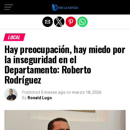
Salir de la versión móvil
LOCAL
Hay preocupación, hay miedo por
la inseguridad en el
Departamento: Roberto
Rodríguez
Published
5 meses ago
on
marzo 18, 2026
By
Ronald Lugo