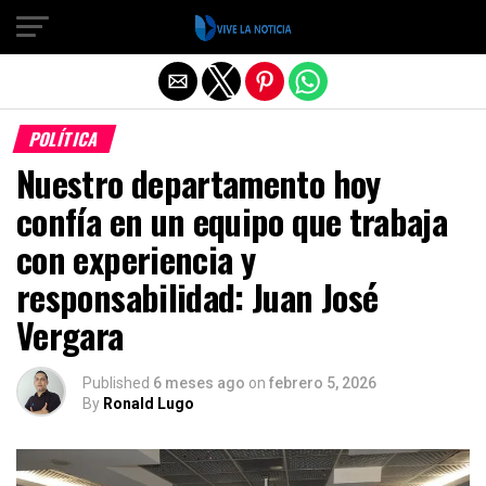
Salir de la versión móvil
POLÍTICA
Nuestro departamento hoy
confía en un equipo que trabaja
con experiencia y
responsabilidad: Juan José
Vergara
Published
6 meses ago
on
febrero 5, 2026
By
Ronald Lugo