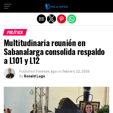
Salir de la versión móvil
POLÍTICA
Multitudinaria reunión en
Sabanalarga consolida respaldo
a L101 y L12
Published
5 meses ago
on
febrero 22, 2026
By
Ronald Lugo