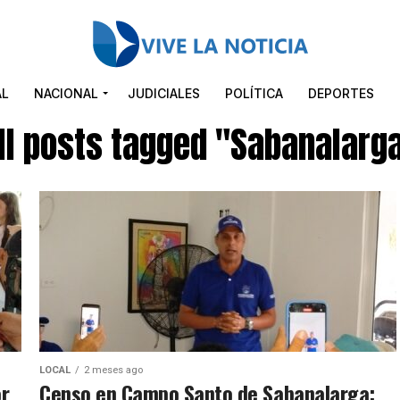
AL
NACIONAL
JUDICIALES
POLÍTICA
DEPORTES
ll posts tagged "Sabanalarg
LOCAL
2 meses ago
or
Censo en Campo Santo de Sabanalarga: