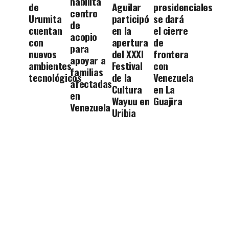
habilita
de
Aguilar
presidenciales
centro
Urumita
participó
se dará
de
cuentan
en la
el cierre
acopio
con
apertura
de
para
nuevos
del XXXI
frontera
apoyar a
ambientes
Festival
con
familias
tecnológicos
de la
Venezuela
afectadas
Cultura
en La
en
Wayuu en
Guajira
Venezuela
Uribia