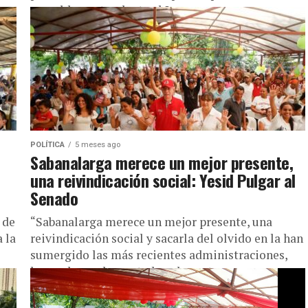
respaldo contundente al L...
POLÍTICA
5 meses ago
Sabanalarga merece un mejor presente,
una reivindicación social: Yesid Pulgar al
Senado
 de
“Sabanalarga merece un mejor presente, una
 la
reivindicación social y sacarla del olvido en la han
sumergido las más recientes administraciones,
las cuales no han estado coherente...