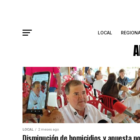
LOCAL
REGION
A
LOCAL
2 meses ago
Disminución de homicidios y apuesta p