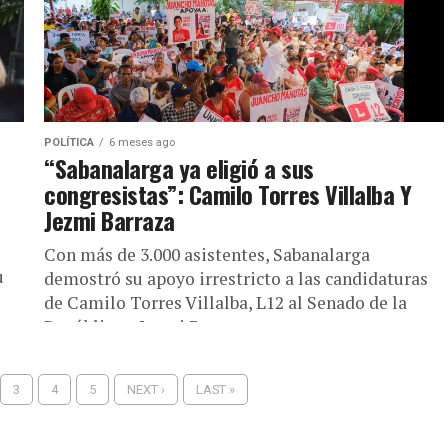
POLÍTICA
6 meses ago
“Sabanalarga ya eligió a sus
congresistas”: Camilo Torres Villalba Y
Jezmi Barraza
Con más de 3.000 asistentes, Sabanalarga
u
demostró su apoyo irrestricto a las candidaturas
de Camilo Torres Villalba, L12 al Senado de la
República y Jezmi Barraza,...
3
4
5
NEXT ›
LAST »