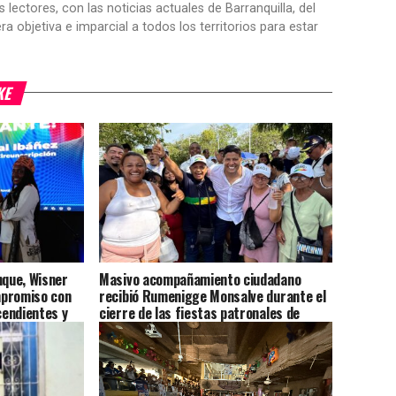
ctores, con las noticias actuales de Barranquilla, del
objetiva e imparcial a todos los territorios para estar
KE
nque, Wisner
Masivo acompañamiento ciudadano
mpromiso con
recibió Rumenigge Monsalve durante el
endientes y
cierre de las fiestas patronales de
a mejor
Malambo