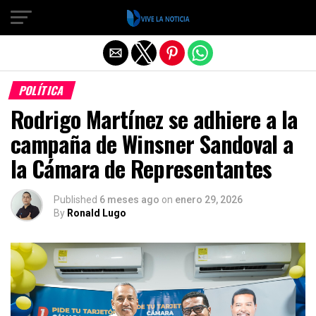
Salir de la versión móvil
POLÍTICA
Rodrigo Martínez se adhiere a la
campaña de Winsner Sandoval a
la Cámara de Representantes
Published
6 meses ago
on
enero 29, 2026
By
Ronald Lugo