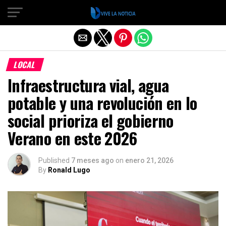
Salir de la versión móvil
LOCAL
Infraestructura vial, agua
potable y una revolución en lo
social prioriza el gobierno
Verano en este 2026
Published
7 meses ago
on
enero 21, 2026
By
Ronald Lugo