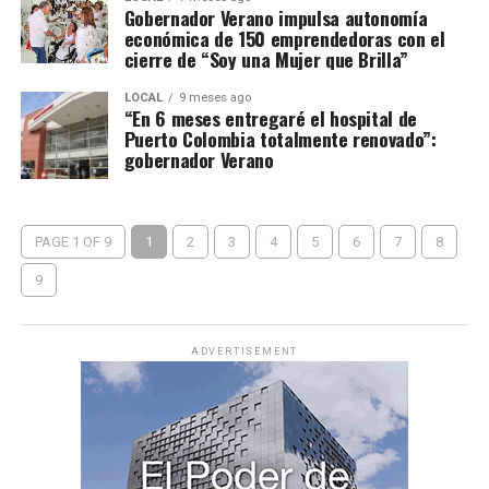
Gobernador Verano impulsa autonomía
económica de 150 emprendedoras con el
cierre de “Soy una Mujer que Brilla”
LOCAL
9 meses ago
“En 6 meses entregaré el hospital de
Puerto Colombia totalmente renovado”:
gobernador Verano
PAGE 1 OF 9
1
2
3
4
5
6
7
8
9
ADVERTISEMENT