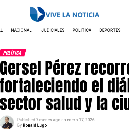
AL
NACIONAL
JUDICIALES
POLÍTICA
DEPORTES
POLÍTICA
Gersel Pérez recorr
fortaleciendo el diá
sector salud y la c
Published
7 meses ago
on
enero 17, 2026
By
Ronald Lugo