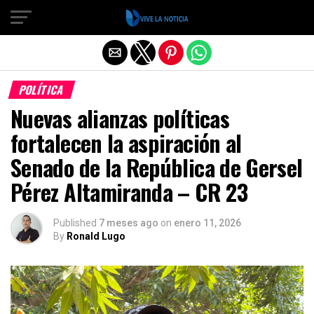
Salir de la versión móvil
POLÍTICA
Nuevas alianzas políticas
fortalecen la aspiración al
Senado de la República de Gersel
Pérez Altamiranda – CR 23
Published
7 meses ago
on
enero 11, 2026
By
Ronald Lugo