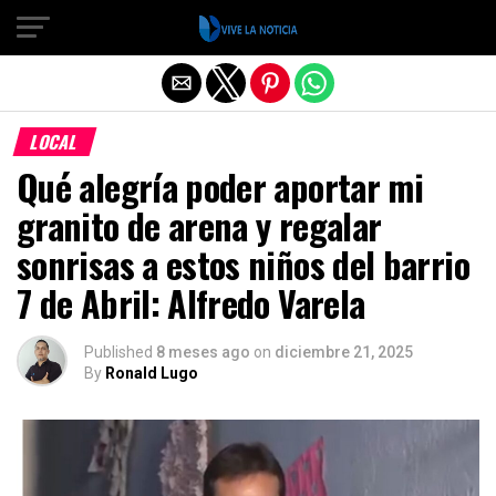
Salir de la versión móvil
LOCAL
Qué alegría poder aportar mi
granito de arena y regalar
sonrisas a estos niños del barrio
7 de Abril: Alfredo Varela
Published
8 meses ago
on
diciembre 21, 2025
By
Ronald Lugo