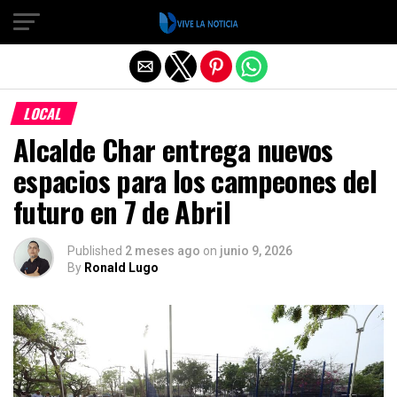
Salir de la versión móvil
LOCAL
Alcalde Char entrega nuevos
espacios para los campeones del
futuro en 7 de Abril
Published
2 meses ago
on
junio 9, 2026
By
Ronald Lugo