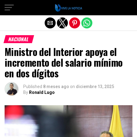
Salir de la versión móvil
NACIONAL
Ministro del Interior apoya el
incremento del salario mínimo
en dos dígitos
Published
8 meses ago
on
diciembre 13, 2025
By
Ronald Lugo