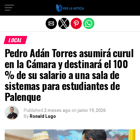
Salir de la versión móvil
LOCAL
Pedro Adán Torres asumirá curul
en la Cámara y destinará el 100
% de su salario a una sala de
sistemas para estudiantes de
Palenque
Published
2 meses ago
on
junio 19, 2026
By
Ronald Lugo