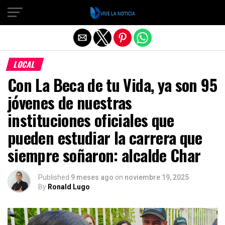
Salir de la versión móvil
LOCAL
Con La Beca de tu Vida, ya son 95
jóvenes de nuestras
instituciones oficiales que
pueden estudiar la carrera que
siempre soñaron: alcalde Char
Published
9 meses ago
on
noviembre 19, 2025
By
Ronald Lugo