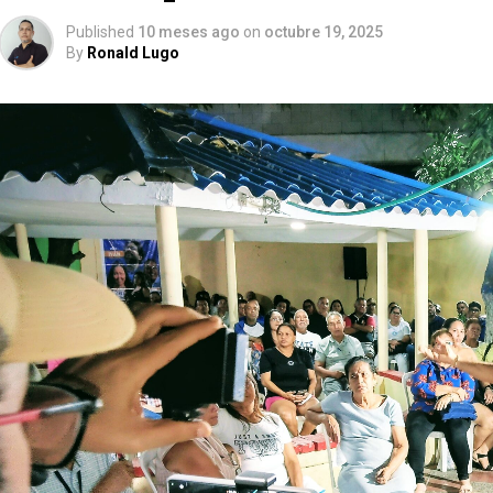
Published
10 meses ago
on
octubre 19, 2025
By
Ronald Lugo