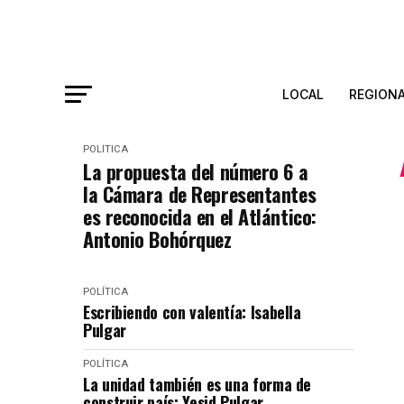
LOCAL
REGION
POLÍTICA
La propuesta del número 6 a
la Cámara de Representantes
es reconocida en el Atlántico:
Antonio Bohórquez
POLÍTICA
Escribiendo con valentía: Isabella
Pulgar
POLÍTICA
La unidad también es una forma de
construir país: Yesid Pulgar