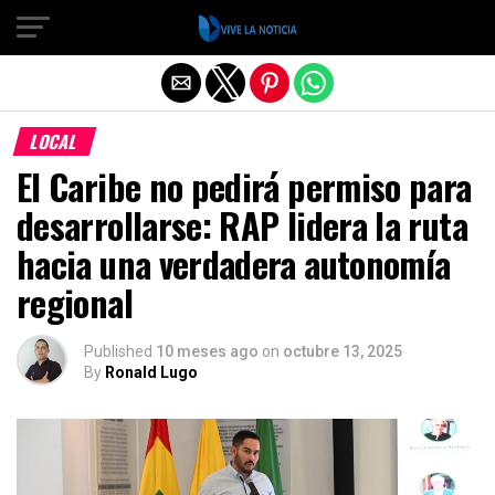
Salir de la versión móvil
LOCAL
El Caribe no pedirá permiso para
desarrollarse: RAP lidera la ruta
hacia una verdadera autonomía
regional
Published
10 meses ago
on
octubre 13, 2025
By
Ronald Lugo