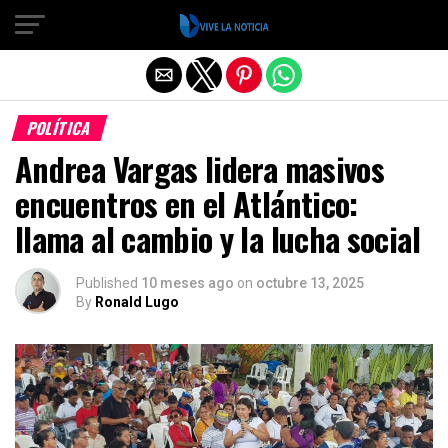
Salir de la versión móvil
POLÍTICA
Andrea Vargas lidera masivos
encuentros en el Atlántico:
llama al cambio y la lucha social
Published
10 meses ago
on
octubre 13, 2025
By
Ronald Lugo