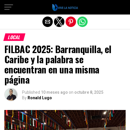
Salir de la versión móvil
LOCAL
FILBAC 2025: Barranquilla, el
Caribe y la palabra se
encuentran en una misma
página
Published
10 meses ago
on
octubre 8, 2025
By
Ronald Lugo