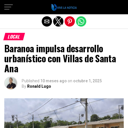
Salir de la versión móvil
LOCAL
Baranoa impulsa desarrollo
urbanístico con Villas de Santa
Ana
Published
10 meses ago
on
octubre 1, 2025
By
Ronald Lugo