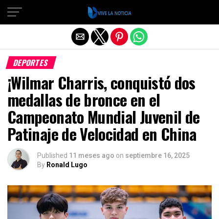
Salir de la versión móvil
DEPORTES
¡Wilmar Charris, conquistó dos
medallas de bronce en el
Campeonato Mundial Juvenil de
Patinaje de Velocidad en China
Published
11 meses ago
on
septiembre 16, 2025
By
Ronald Lugo