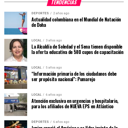
TENDENCIAS
DEPORTES
2 años ago
Actualidad colombiana en el Mundial de Natación
de Doha
LOCAL
3 años ago
La Alcaldía de Soledad y el Sena tienen disponible
la oferta educativa de 580 cupos de capacitación
LOCAL
5 años ago
“Información primaria de los ciudadanos debe
ser propósito nacional”: Pumarejo
LOCAL
6 años ago
Atención exclusiva en urgencias y hospitalario,
para los afiliados de NUEVA EPS en Atlántico
DEPORTES
6 años ago
Junior venció al América y es líder invicto de la