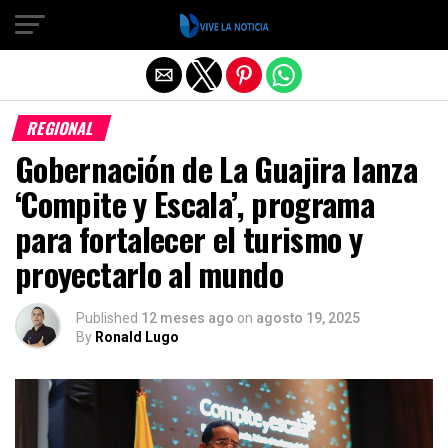
Salir de la versión móvil
REGIONAL
Gobernación de La Guajira lanza
‘Compite y Escala’, programa
para fortalecer el turismo y
proyectarlo al mundo
Published
12 meses ago
on
agosto 19, 2025
By
Ronald Lugo