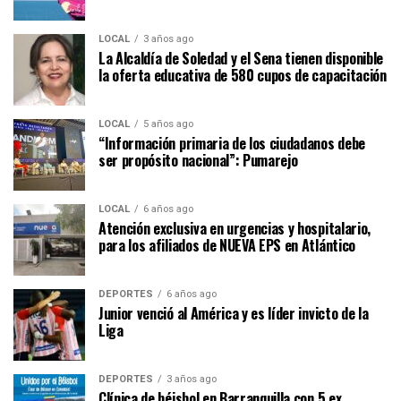
LOCAL
3 años ago
La Alcaldía de Soledad y el Sena tienen disponible
la oferta educativa de 580 cupos de capacitación
LOCAL
5 años ago
“Información primaria de los ciudadanos debe
ser propósito nacional”: Pumarejo
LOCAL
6 años ago
Atención exclusiva en urgencias y hospitalario,
para los afiliados de NUEVA EPS en Atlántico
DEPORTES
6 años ago
Junior venció al América y es líder invicto de la
Liga
DEPORTES
3 años ago
Clínica de béisbol en Barranquilla con 5 ex