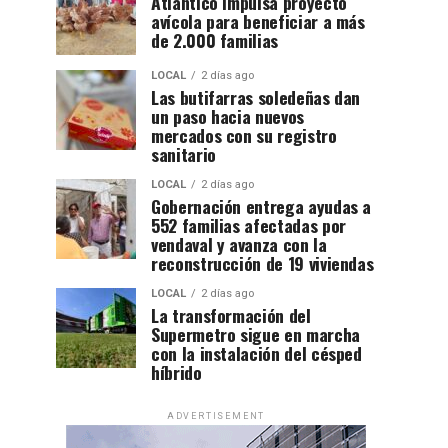
Atlántico impulsa proyecto
avícola para beneficiar a más
de 2.000 familias
LOCAL
2 días ago
Las butifarras soledeñas dan
un paso hacia nuevos
mercados con su registro
sanitario
LOCAL
2 días ago
Gobernación entrega ayudas a
552 familias afectadas por
vendaval y avanza con la
reconstrucción de 19 viviendas
LOCAL
2 días ago
La transformación del
Supermetro sigue en marcha
con la instalación del césped
híbrido
ADVERTISEMENT