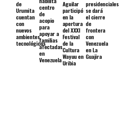
habilita
de
Aguilar
presidenciales
centro
Urumita
participó
se dará
de
cuentan
en la
el cierre
acopio
con
apertura
de
para
nuevos
del XXXI
frontera
apoyar a
ambientes
Festival
con
familias
tecnológicos
de la
Venezuela
afectadas
Cultura
en La
en
Wayuu en
Guajira
Venezuela
Uribia