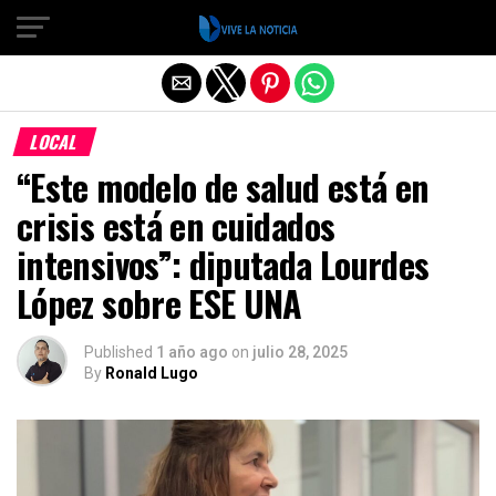
Salir de la versión móvil
LOCAL
“Este modelo de salud está en
crisis está en cuidados
intensivos”: diputada Lourdes
López sobre ESE UNA
Published
1 año ago
on
julio 28, 2025
By
Ronald Lugo