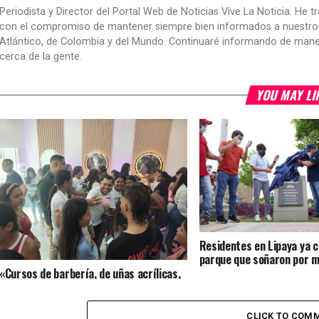
Periodista y Director del Portal Web de Noticias Vive La Noticia. He 
con el compromiso de mantener siempre bien informados a nuestros le
Atlántico, de Colombia y del Mundo. Continuaré informando de manera 
cerca de la gente.
YOU MAY LI
Residentes en Lipaya ya c
parque que soñaron por m
«Cursos de barbería, de uñas acrílicas,
de blower y peinado, cejas y pestañas,
maquillaje, todo es completamente
gratis»: Alexis Castillo en apertura de la
CLICK TO COM