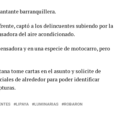
antante barranquillera.
rente, captó a los delincuentes subiendo por la
nsadora del aire acondicionado.
densadora y en una especie de motocarro, pero
tana tome cartas en el asunto y solicite de
iales de alrededor para poder identificar
pturas.
ENTES
LIPAYA
LUMINARIAS
ROBARON