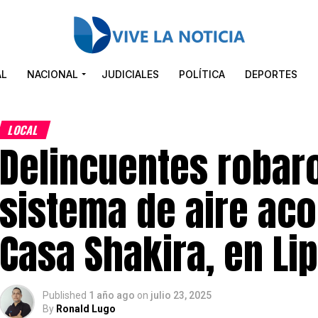
AL
NACIONAL
JUDICIALES
POLÍTICA
DEPORTES
LOCAL
Delincuentes robar
sistema de aire ac
Casa Shakira, en Li
Published
1 año ago
on
julio 23, 2025
By
Ronald Lugo