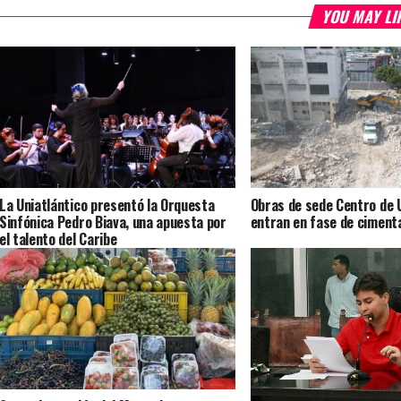
YOU MAY LI
La Uniatlántico presentó la Orquesta
Obras de sede Centro de U
Sinfónica Pedro Biava, una apuesta por
entran en fase de ciment
el talento del Caribe