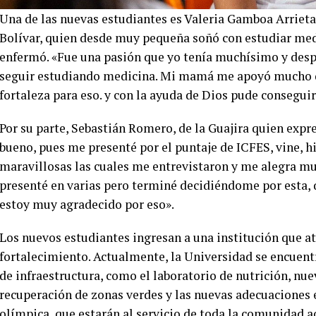
Una de las nuevas estudiantes es Valeria Gamboa Arrieta
Bolívar, quien desde muy pequeña soñó con estudiar med
enfermó. «Fue una pasión que yo tenía muchísimo y desp
seguir estudiando medicina. Mi mamá me apoyó mucho du
fortaleza para eso. y con la ayuda de Dios pude conseguir
Por su parte, Sebastián Romero, de la Guajira quien exp
bueno, pues me presenté por el puntaje de ICFES, vine, h
maravillosas las cuales me entrevistaron y me alegra mu
presenté en varias pero terminé decidiéndome por esta,
estoy muy agradecido por eso».
Los nuevos estudiantes ingresan a una institución que 
fortalecimiento. Actualmente, la Universidad se encuent
de infraestructura, como el laboratorio de nutrición, nuev
recuperación de zonas verdes y las nuevas adecuaciones 
olímpica, que estarán al servicio de toda la comunidad 