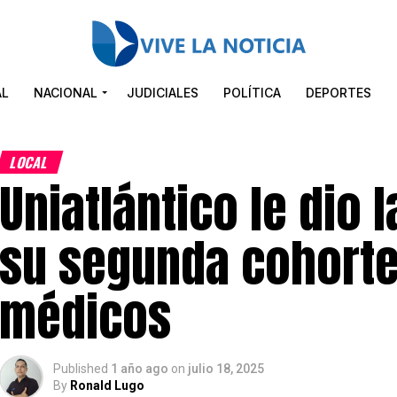
AL
NACIONAL
JUDICIALES
POLÍTICA
DEPORTES
LOCAL
Uniatlántico le dio 
su segunda cohorte
médicos
Published
1 año ago
on
julio 18, 2025
By
Ronald Lugo