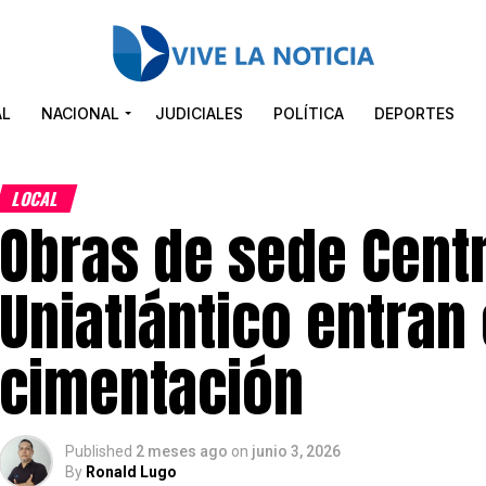
AL
NACIONAL
JUDICIALES
POLÍTICA
DEPORTES
LOCAL
Obras de sede Cent
Uniatlántico entran
cimentación
Published
2 meses ago
on
junio 3, 2026
By
Ronald Lugo