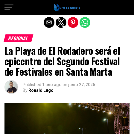
Salir de la versión móvil
REGIONAL
La Playa de El Rodadero será el
epicentro del Segundo Festival
de Festivales en Santa Marta
Published
1 año ago
on
junio 27, 2025
By
Ronald Lugo