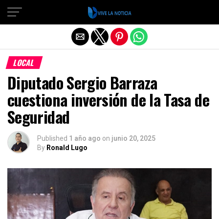
Salir de la versión móvil
LOCAL
Diputado Sergio Barraza
cuestiona inversión de la Tasa de
Seguridad
Published
1 año ago
on
junio 20, 2025
By
Ronald Lugo