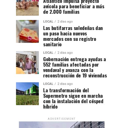
Atlántico impulsa proyecto
avícola para beneficiar a más
de 2.000 familias
LOCAL
2 días ago
Las butifarras soledeñas dan
un paso hacia nuevos
mercados con su registro
sanitario
LOCAL
2 días ago
Gobernación entrega ayudas a
552 familias afectadas por
vendaval y avanza con la
reconstrucción de 19 viviendas
LOCAL
2 días ago
La transformación del
Supermetro sigue en marcha
con la instalación del césped
híbrido
ADVERTISEMENT