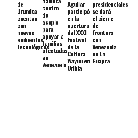
habilita
de
Aguilar
presidenciales
centro
Urumita
participó
se dará
de
cuentan
en la
el cierre
acopio
con
apertura
de
para
nuevos
del XXXI
frontera
apoyar a
ambientes
Festival
con
familias
tecnológicos
de la
Venezuela
afectadas
Cultura
en La
en
Wayuu en
Guajira
Venezuela
Uribia