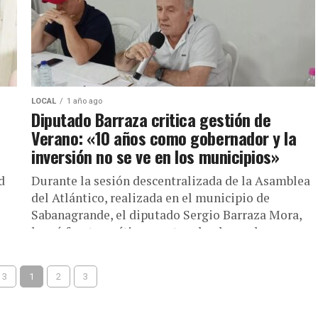
LOCAL
1 año ago
Diputado Barraza critica gestión de
Verano: «10 años como gobernador y la
inversión no se ve en los municipios»
d
Durante la sesión descentralizada de la Asamblea
del Atlántico, realizada en el municipio de
Sabanagrande, el diputado Sergio Barraza Mora,
lanzó fuertes críticas contra el gobernador...
 3
1
2
3