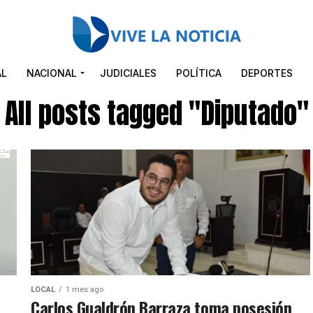
AL
NACIONAL
JUDICIALES
POLÍTICA
DEPORTES
All posts tagged "Diputado"
LOCAL
1 mes ago
Carlos Gualdrón Barraza toma posesión