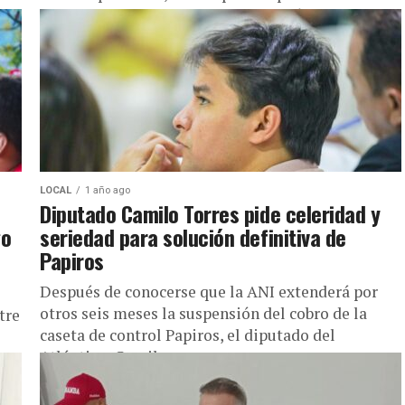
sobre liderazgo juvenil y construcción de
proyectos políticos, el marco legal...
LOCAL
1 año ago
Diputado Camilo Torres pide celeridad y
go
seriedad para solución definitiva de
Papiros
Después de conocerse que la ANI extenderá por
otros seis meses la suspensión del cobro de la
tre
caseta de control Papiros, el diputado del
Atlántico, Camilo...