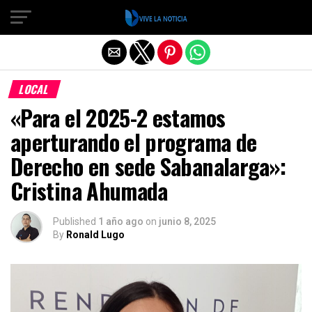
Salir de la versión móvil
LOCAL
«Para el 2025-2 estamos
aperturando el programa de
Derecho en sede Sabanalarga»:
Cristina Ahumada
Published
1 año ago
on
junio 8, 2025
By
Ronald Lugo